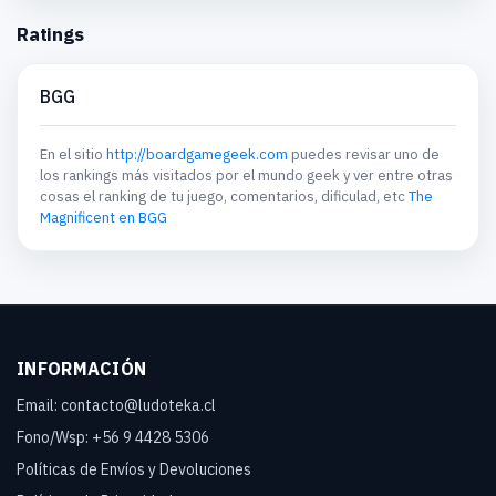
Ratings
BGG
En el sitio
http://boardgamegeek.com
puedes revisar uno de
los rankings más visitados por el mundo geek y ver entre otras
cosas el ranking de tu juego, comentarios, dificulad, etc
The
Magnificent en BGG
INFORMACIÓN
Email: contacto@ludoteka.cl
Fono/Wsp: +56 9 4428 5306
Políticas de Envíos y Devoluciones