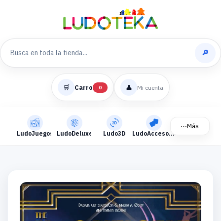
🔎
🛒
Carro
👤
Mi cuenta
0
⋯
Más
LudoJuegos
LudoDeluxe
Ludo3D
LudoAccesorios