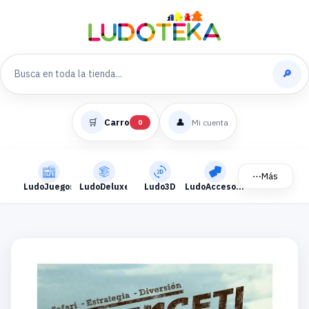
🔎
🛒
Carro
👤
Mi cuenta
0
⋯
Más
LudoJuegos
LudoDeluxe
Ludo3D
LudoAccesorios