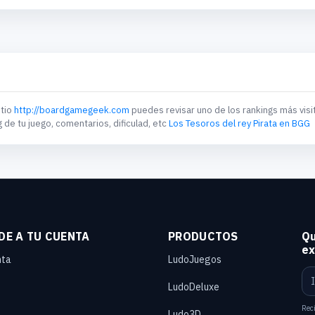
itio
http://boardgamegeek.com
puedes revisar uno de los rankings más visi
g de tu juego, comentarios, dificulad, etc
Los Tesoros del rey Pirata en BGG
DE A TU CUENTA
PRODUCTOS
Qu
ex
nta
LudoJuegos
LudoDeluxe
Reci
Ludo3D