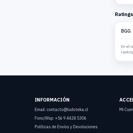
Ratings
BGG
En el s
rankin
INFORMACIÓN
ACCE
Email: contacto@ludoteka.cl
Mi Cue
Fono/Wsp: +56 9 4428 5306
Políticas de Envíos y Devoluciones