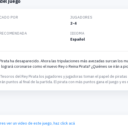
del juego
CADO POR
JUGADORES
2-4
 RECOMENDADA
IDIOMA
Español
 Pirata ha desaparecido. Ahora las tripulaciones más avezadas surcan los ma
 logrará coronarse como el nuevo Rey o Reina Pirata? ¿Quiénes se irán a piq
 Tesoros del Rey Pirata los jugadores y jugadoras toman el papel de pirata
rán puntos al final de la partida. El pirata con más puntos gana el juego y e
eres ver un video de este juego, haz click acá