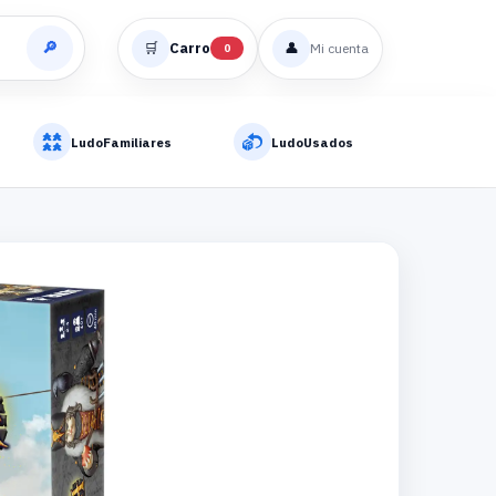
🔎
🛒
Carro
👤
Mi cuenta
0
LudoFamiliares
LudoUsados