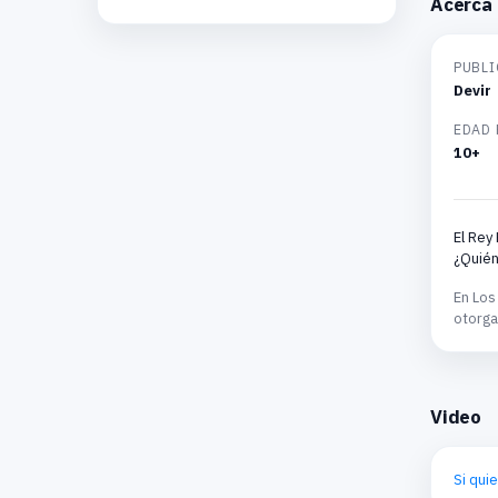
Acerca 
PUBLI
Devir
EDAD
10+
El Rey
¿Quién
En Los
otorga
Video
Si qui