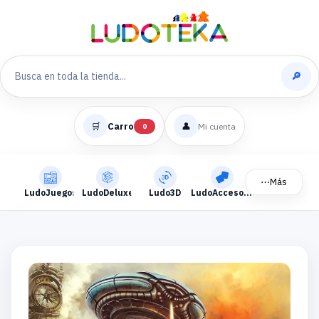
🔎
🛒
Carro
👤
Mi cuenta
0
⋯
Más
LudoJuegos
LudoDeluxe
Ludo3D
LudoAccesorios