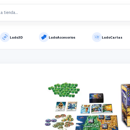
Ludo3D
LudoAccesorios
LudoCartas