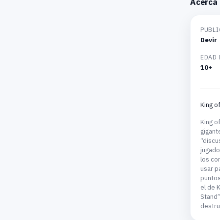
Acerca 
PUBLI
Devir
EDAD
10+
King o
King o
gigant
“discu
jugado
los co
usar p
puntos
el de 
Stand”
destru