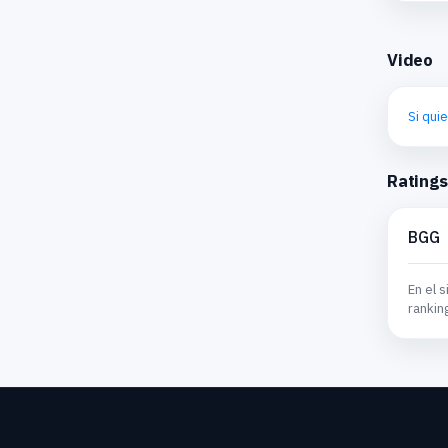
Video
Si qui
Ratings
BGG
En el s
rankin