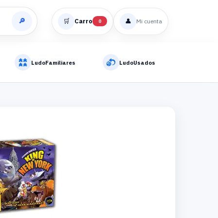
🔎
🛒
Carro
👤
Mi cuenta
0
LudoFamiliares
LudoUsados