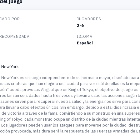
del juego
CADO POR
JUGADORES
2-6
 RECOMENDADA
IDIOMA
Español
f New York
f New York es un juego independiente de su hermano mayor, diseñado para 2
escas criaturas que han elegido una ciudad para ver cuál de ellas es la mejor
sión” pueda provocar. Al igual que en King of Tokyo, el objetivo del juego es
res lanzan seis dados hasta tres veces y llevan a cabo las acciones según l
razones sirven para recuperar nuestra salud y la energía nos sirve para co
ara llevar a cabo efectos únicos. Sin embargo, debido a esta idiosincrasia
 de victoria a través de la fama; convirtiendo a su monstruo en una superes
King of Tokyo, cada monstruo ocupa un distrito de la ciudad mientras intent
 Los jugadores pueden usar los ataques para moverse por la ciudad, destruir
cción provocada, más dura será la respuesta de las Fuerzas Armadas de E