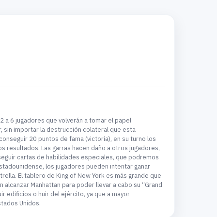
 a 6 jugadores que volverán a tomar el papel
, sin importar la destrucción colateral que esta
 conseguir 20 puntos de fama (victoria), en su turno los
os resultados. Las garras hacen daño a otros jugadores,
nseguir cartas de habilidades especiales, que podremos
 estadounidense, los jugadores pueden intentar ganar
trella. El tablero de King of New York es más grande que
an alcanzar Manhattan para poder llevar a cabo su “Grand
 edificios o huir del ejército, ya que a mayor
stados Unidos.