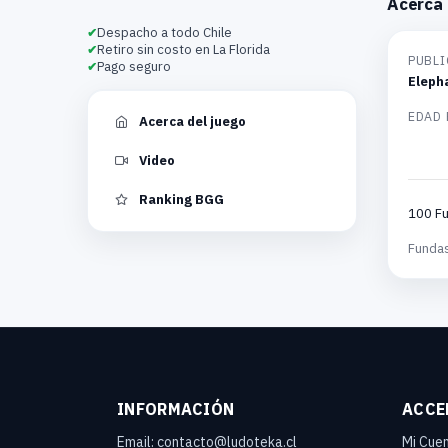
Acerca 
Despacho a todo Chile
Retiro sin costo en La Florida
PUBLI
Pago seguro
Eleph
EDAD
Acerca del juego
Video
Ranking BGG
100 Fu
Fundas
INFORMACIÓN
ACCE
Email: contacto@ludoteka.cl
Mi Cue