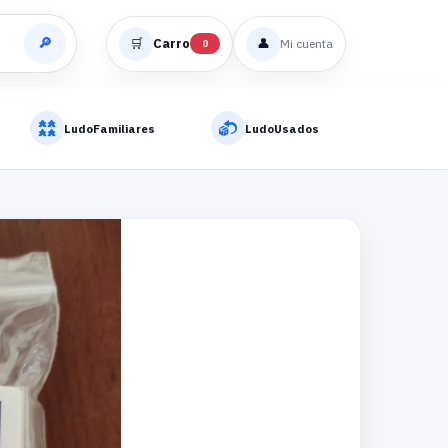
🔎
🛒
Carro
👤
Mi cuenta
0
LudoFamiliares
LudoUsados