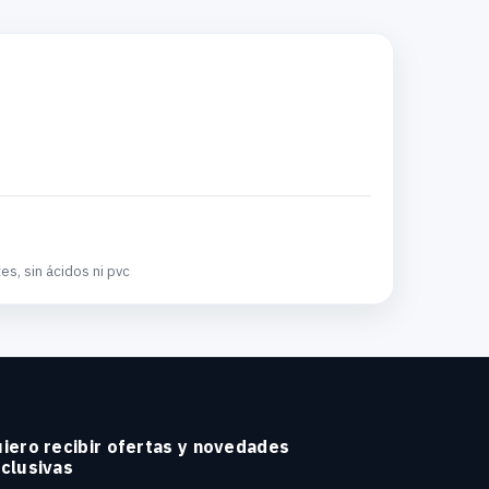
s, sin ácidos ni pvc
iero recibir ofertas y novedades
clusivas