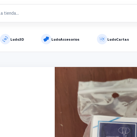
Ludo3D
LudoAccesorios
LudoCartas