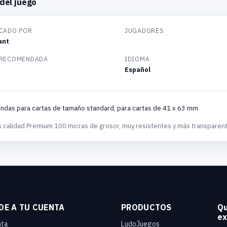
del juego
CADO POR
JUGADORES
ant
 RECOMENDADA
IDIOMA
Español
ndas para cartas de tamaño standard, para cartas de 41 x 63 mm
 calidad Premium 100 micras de grosor, muy resistentes y más transparente
DE A TU CUENTA
PRODUCTOS
Qu
ex
nta
LudoJuegos