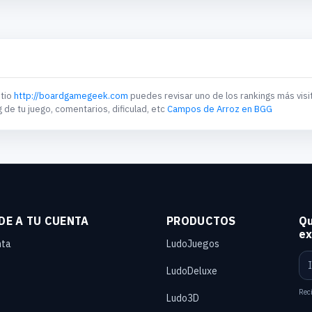
itio
http://boardgamegeek.com
puedes revisar uno de los rankings más visi
g de tu juego, comentarios, dificulad, etc
Campos de Arroz en BGG
DE A TU CUENTA
PRODUCTOS
Qu
ex
nta
LudoJuegos
LudoDeluxe
Reci
Ludo3D