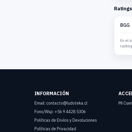
Ratings
BGG
En el s
rankin
INFORMACIÓN
ACCE
Email: contacto@ludoteka.cl
Mi Cue
Fono/Wsp: +56 9 4428 5306
Políticas de Envíos y Devoluciones
Políticas de Privacidad