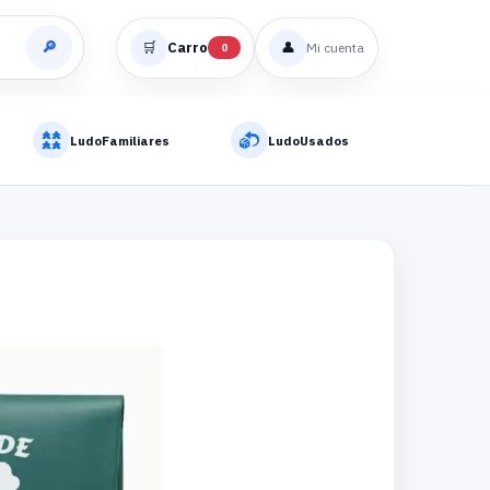
🔎
🛒
Carro
👤
Mi cuenta
0
LudoFamiliares
LudoUsados