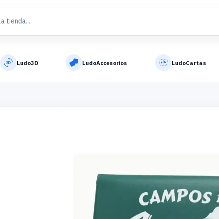
Ludo3D
LudoAccesorios
LudoCartas