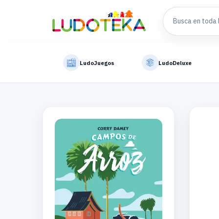
LudoJuegos
LudoDeluxe