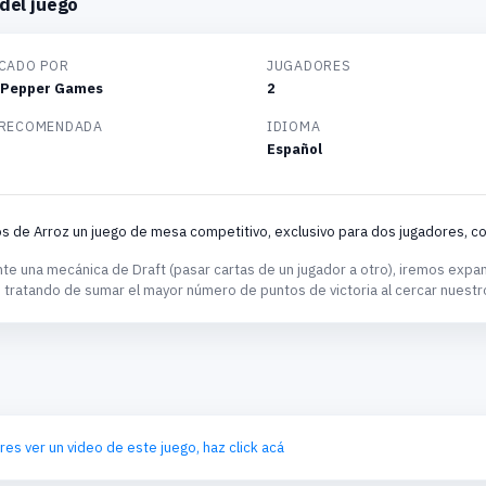
del juego
CADO POR
JUGADORES
y Pepper Games
2
 RECOMENDADA
IDIOMA
Español
 de Arroz un juego de mesa competitivo, exclusivo para dos jugadores, co
te una mecánica de Draft (pasar cartas de un jugador a otro), iremos expa
, tratando de sumar el mayor número de puntos de victoria al cercar nues
eres ver un video de este juego, haz click acá