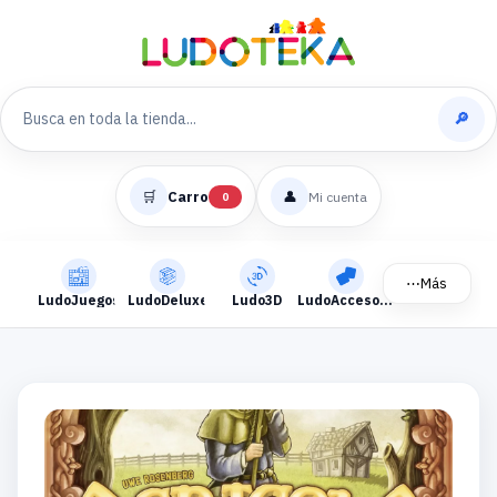
🔎
🛒
Carro
👤
Mi cuenta
0
⋯
Más
LudoJuegos
LudoDeluxe
Ludo3D
LudoAccesorios